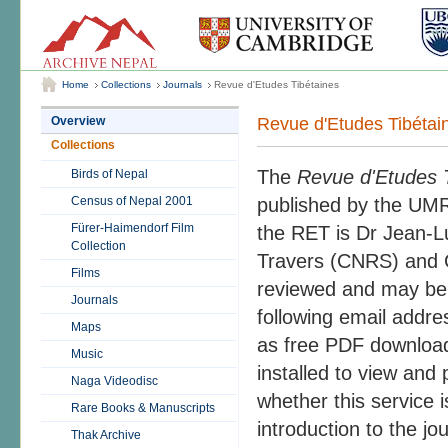
Home
Collections
Journals
Revue d'Etudes Tibétaines
Revue d'Etudes Tibétai
Overview
Collections
The
Revue d'Etudes 
Birds of Nepal
Census of Nepal 2001
published by the UMR
Fürer-Haimendorf Film
the RET is Dr Jean-Lu
Collection
Travers (CNRS) and C
Films
reviewed and may be s
Journals
following email addre
Maps
as free PDF download
Music
installed to view and 
Naga Videodisc
whether this service is
Rare Books & Manuscripts
introduction to the jo
Thak Archive